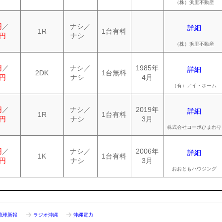
（株）浜里不動産
円
／
ナシ／
詳細
1R
1台有料
0円
ナシ
（株）浜里不動産
円
／
ナシ／
1985年
詳細
2DK
1台無料
0円
ナシ
4月
（有）アイ・ホーム
円
／
ナシ／
2019年
詳細
1R
1台有料
0円
ナシ
3月
株式会社コーポひまわり
円
／
ナシ／
2006年
詳細
1K
1台有料
0円
ナシ
3月
おおともハウジング
琉球新報
ラジオ沖縄
沖縄電力