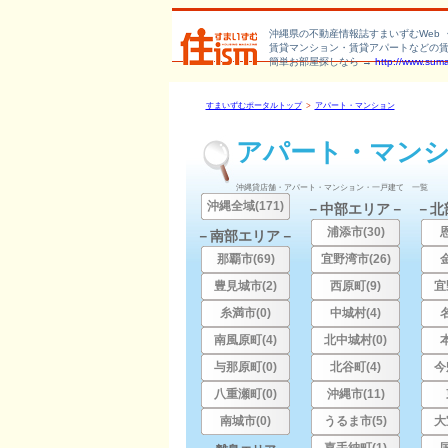
沖縄県の不動産情報誌すまいずむWeb 
賃貸マンション・賃貸アパートなどの
簡単お部屋探しなら →
http://www.sum
すまいずむポータルトップ
>
アパート・マンション
アパート・マン
沖縄貸店舗・アパート・マンション・一戸建て 一覧
沖縄全域(171)
－中部エリア－
－北
浦添市(30)
－南部エリア－
那覇市(69)
宜野湾市(26)
豊見城市(2)
西原町(9)
宜
糸満市(0)
中城村(4)
南風原町(4)
北中城村(0)
与那原町(0)
北谷町(4)
今
八重瀬町(0)
沖縄市(11)
南城市(0)
うるま市(5)
大