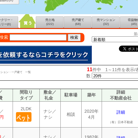
国頭村(0)
ークリー・
売土地
売戸建て
売マンション
収益物
(222)
(68)
(32)
(45)
リー(0)
並
検索
11
件中 1～11件を表示/
ンション・一戸建て 一覧
数
／
間取り
敷金／
詳細
駐車場
築年
費
タイプ
礼金
不動産会社
2LDK
／
ナシ／
2020年
詳細
相談
ペット
0円
ナシ
4月
（有）日本不動産
円
／
ナシ／
1982年