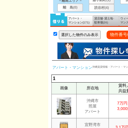
嘉手納町(1)
－離島エリア－
離 島(0)
読谷村(4)
アパート・
貸店舗･貸土地･
ウィ
マンション
(171)
駐車場(26)
マンス
物件番号
アパート・マンション
沖縄賃貸情報・アパート・マ
1
賃料
画像
所在地
共益
沖縄市
7万円
照屋
3,00
アパート
宜野湾市
3.1万