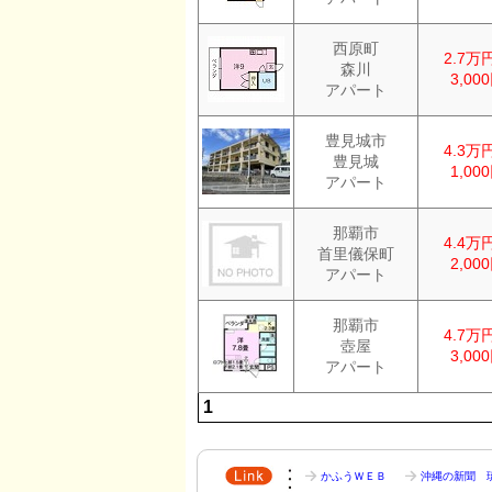
西原町
2.7万
森川
3,00
アパート
豊見城市
4.3万
豊見城
1,00
アパート
那覇市
4.4万
首里儀保町
2,00
アパート
那覇市
4.7万
壺屋
3,00
アパート
1
かふうＷＥＢ
沖縄の新聞 