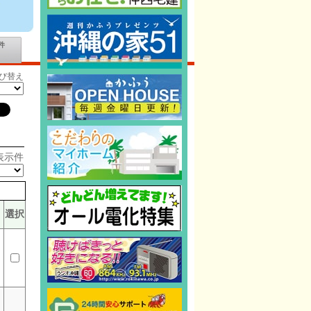
件
び替え
表示件
選択