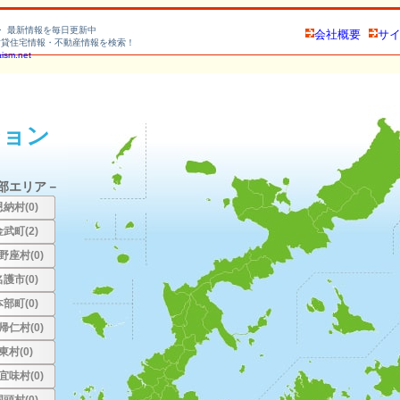
・ 最新情報を毎日更新中
会社概要
サ
賃貸住宅情報・不動産情報を検索！
aism.net
ション
部エリア－
恩納村(0)
金武町(2)
野座村(0)
名護市(0)
本部町(0)
帰仁村(0)
東村(0)
宜味村(0)