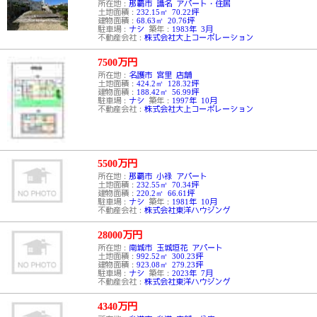
所在地：
那覇市 識名 アパート・住居
土地面積：
232.15㎡ 70.22坪
建物面積：
68.63㎡ 20.76坪
駐車場：
ナシ
築年：
1983年 3月
不動産会社：
株式会社大上コーポレーション
7500
万円
所在地：
名護市 宮里 店舗
土地面積：
424.2㎡ 128.32坪
建物面積：
188.42㎡ 56.99坪
駐車場：
ナシ
築年：
1997年 10月
不動産会社：
株式会社大上コーポレーション
5500
万円
所在地：
那覇市 小禄 アパート
土地面積：
232.55㎡ 70.34坪
建物面積：
220.2㎡ 66.61坪
駐車場：
ナシ
築年：
1981年 10月
不動産会社：
株式会社東洋ハウジング
28000
万円
所在地：
南城市 玉城垣花 アパート
土地面積：
992.52㎡ 300.23坪
建物面積：
923.08㎡ 279.23坪
駐車場：
ナシ
築年：
2023年 7月
不動産会社：
株式会社東洋ハウジング
4340
万円