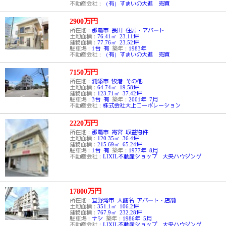
不動産会社：
（有）すまいの大進 売買
2900
万円
所在地：
那覇市 長田 住居・アパート
土地面積：
76.41㎡ 23.11坪
建物面積：
77.76㎡ 23.52坪
駐車場：
1台 有
築年：
1983年
不動産会社：
（有）すまいの大進 売買
7150
万円
所在地：
浦添市 牧港 その他
土地面積：
64.74㎡ 19.58坪
建物面積：
123.71㎡ 37.42坪
駐車場：
3台 有
築年：
2001年 7月
不動産会社：
株式会社大上コーポレーション
2220
万円
所在地：
那覇市 寄宮 収益物件
土地面積：
120.35㎡ 36.4坪
建物面積：
215.69㎡ 65.24坪
駐車場：
1台 有
築年：
1977年 8月
不動産会社：
LIXIL不動産ショップ 大央ハウジング
17800
万円
所在地：
宜野湾市 大謝名 アパート・店舗
土地面積：
351.1㎡ 106.2坪
建物面積：
767.9㎡ 232.28坪
駐車場：
ナシ
築年：
1986年 5月
不動産会社：
LIXIL不動産ショップ 大央ハウジング