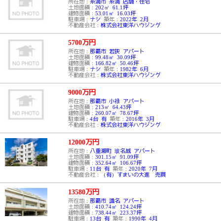
所在地：
糸満市 糸満 店舗・住宅
土地面積：
202㎡ 61.1坪
建物面積：
53.01㎡ 16.03坪
駐車場：
ナシ
築年：
2022年 2月
不動産会社：
株式会社東洋ハウジング
5700
万円
所在地：
那覇市 若狭 アパート
土地面積：
99.48㎡ 30.09坪
建物面積：
166.82㎡ 50.46坪
駐車場：
ナシ
築年：
1982年 6月
不動産会社：
株式会社東洋ハウジング
9000
万円
所在地：
那覇市 小禄 アパート
土地面積：
213㎡ 64.43坪
建物面積：
260.07㎡ 78.67坪
駐車場：
4台 有
築年：
2016年 3月
不動産会社：
株式会社東洋ハウジング
12000
万円
所在地：
八重瀬町 玻名城 アパート
土地面積：
301.15㎡ 91.09坪
建物面積：
352.64㎡ 106.67坪
駐車場：
11台 有
築年：
2020年 7月
不動産会社：
（有）すまいの大進 売買
13580
万円
所在地：
那覇市 識名 アパート
土地面積：
410.74㎡ 124.24坪
建物面積：
738.44㎡ 223.37坪
駐車場：
13台 有
築年：
1990年 4月