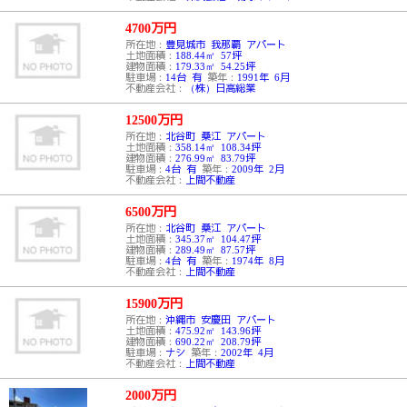
4700
万円
所在地：
豊見城市 我那覇 アパート
土地面積：
188.44㎡ 57坪
建物面積：
179.33㎡ 54.25坪
駐車場：
14台 有
築年：
1991年 6月
不動産会社：
（株）日高総業
12500
万円
所在地：
北谷町 桑江 アパート
土地面積：
358.14㎡ 108.34坪
建物面積：
276.99㎡ 83.79坪
駐車場：
4台 有
築年：
2009年 2月
不動産会社：
上間不動産
6500
万円
所在地：
北谷町 桑江 アパート
土地面積：
345.37㎡ 104.47坪
建物面積：
289.49㎡ 87.57坪
駐車場：
4台 有
築年：
1974年 8月
不動産会社：
上間不動産
15900
万円
所在地：
沖縄市 安慶田 アパート
土地面積：
475.92㎡ 143.96坪
建物面積：
690.22㎡ 208.79坪
駐車場：
ナシ
築年：
2002年 4月
不動産会社：
上間不動産
2000
万円