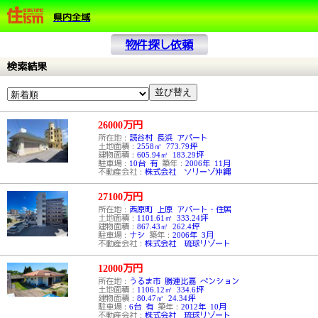
県内全域
物件探し依頼
検索結果
26000
万円
所在地：
読谷村 長浜 アパート
土地面積：
2558㎡ 773.79坪
建物面積：
605.94㎡ 183.29坪
駐車場：
10台 有
築年：
2006年 11月
不動産会社：
株式会社 ソリーゾ沖縄
27100
万円
所在地：
西原町 上原 アパート・住居
土地面積：
1101.61㎡ 333.24坪
建物面積：
867.43㎡ 262.4坪
駐車場：
ナシ
築年：
2006年 3月
不動産会社：
株式会社 琉球リゾート
12000
万円
所在地：
うるま市 勝連比嘉 ペンション
土地面積：
1106.12㎡ 334.6坪
建物面積：
80.47㎡ 24.34坪
駐車場：
6台 有
築年：
2012年 10月
不動産会社：
株式会社 琉球リゾート