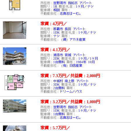
所在地：
宜野湾市 我如古 アパート
間取り：
1R
敷金/礼金：
1ヶ月／ナシ
駐車場：
相談
築年：
不動産会社：
志真志ほーむ。
家賃：4万円
／
所在地：
那覇市 長田 アパート
間取り：
1DK
敷金/礼金：
1ヶ月／ナシ
駐車場：
ナシ
築年：
不動産会社：
（資）アカネ産業
家賃：4.1万円
／
所在地：
浦添市 宮城 アパート
間取り：
2DK
敷金/礼金：
1ヶ月／1ヶ月
駐車場：
1台無料
築年：
1984年 10月
不動産会社：
（有）日信産業
家賃：7.3万円
／
共益費：2,000円
所在地：
中城村 南上原 アパート
間取り：
3DK
敷金/礼金：
1ヶ月／ナシ
駐車場：
2台無料
築年：
不動産会社：
ドリームハウス
家賃：3.2万円
／
共益費：1,000円
所在地：
宜野湾市 我如古 アパート
間取り：
1DK
敷金/礼金：
1ヶ月／ナシ
駐車場：
1台無料
築年：
不動産会社：
志真志ほーむ。
家賃：5.7万円
／