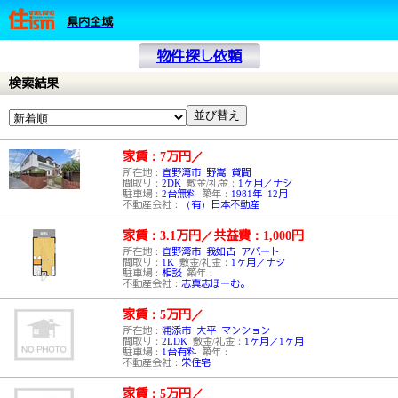
県内全域
物件探し依頼
検索結果
家賃：7万円
／
所在地：
宜野湾市 野嵩 貸間
間取り：
2DK
敷金/礼金：
1ヶ月／ナシ
駐車場：
2台無料
築年：
1981年 12月
不動産会社：
（有）日本不動産
家賃：3.1万円
／
共益費：1,000円
所在地：
宜野湾市 我如古 アパート
間取り：
1K
敷金/礼金：
1ヶ月／ナシ
駐車場：
相談
築年：
不動産会社：
志真志ほーむ。
家賃：5万円
／
所在地：
浦添市 大平 マンション
間取り：
2LDK
敷金/礼金：
1ヶ月／1ヶ月
駐車場：
1台有料
築年：
不動産会社：
栄住宅
家賃：5万円
／