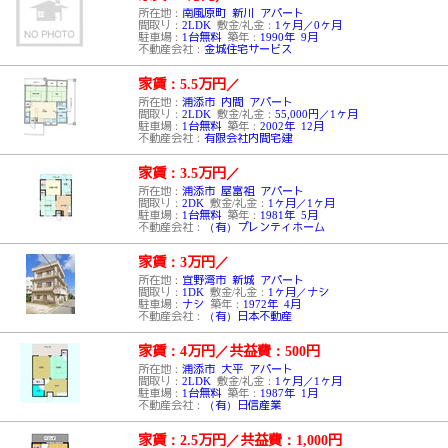
所在地：
南風原町 新川 アパート
間取り：
2LDK
敷金/礼金：
1ヶ月／0ヶ月
駐車場：
1台無料
築年：
1990年 9月
不動産会社：
金城住宅サービス
家賃：5.5万円
／
所在地：
浦添市 内間 アパート
間取り：
2LDK
敷金/礼金：
55,000円／1ヶ月
駐車場：
1台無料
築年：
2002年 12月
不動産会社：
有限会社内間宅建
家賃：3.5万円
／
所在地：
浦添市 屋富祖 アパート
間取り：
2DK
敷金/礼金：
1ヶ月／1ヶ月
駐車場：
1台無料
築年：
1981年 5月
不動産会社：
（有）プレンティホーム
家賃：3万円
／
所在地：
宜野湾市 新城 アパート
間取り：
1DK
敷金/礼金：
1ヶ月／ナシ
駐車場：
ナシ
築年：
1972年 4月
不動産会社：
（有）日本不動産
家賃：4万円
／
共益費：500円
所在地：
浦添市 大平 アパート
間取り：
2LDK
敷金/礼金：
1ヶ月／1ヶ月
駐車場：
1台無料
築年：
1987年 1月
不動産会社：
（有）日信産業
家賃：2.5万円
／
共益費：1,000円