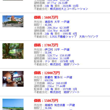
建物面積：
87.77㎡ 26.55坪
駐車場：
2台 有
築年：
2026年 10月
不動産会社：
株式会社大上コーポレーション
価格：5600
万円
所在地：
浦添市 大平 一戸建
間取り：
4LDK
土地面積：
206.26㎡ 62.39坪
建物面積：
154.78㎡ 46.82坪
駐車場：
2台 有
築年：
1991年 4月
不動産会社：
LIXIL不動産ショップ 大央ハウジング
価格：1780
万円
所在地：
伊江村 川平 一戸建
間取り：
5LDK
土地面積：
528.77㎡ 159.95坪
建物面積：
103.04㎡ 31.16坪
駐車場：
ナシ
築年：
1978年 9月
不動産会社：
株式会社 琉球リゾート
価格：12000
万円
所在地：
那覇市 繁多川 一戸建
間取り：
6SLDK
土地面積：
892㎡ 269.83坪
建物面積：
256㎡ 77.44坪
駐車場：
2台 有
築年：
1979年 3月
不動産会社：
株式会社 琉球リゾート
価格：5500
万円
所在地：
南城市 知念吉富 一戸建
間取り：
3LDK