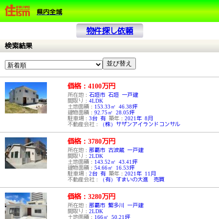
県内全域
物件探し依頼
検索結果
価格：4100
万円
所在地：
石垣市 石垣 一戸建
間取り：
4LDK
土地面積：
153.33㎡ 46.38坪
建物面積：
92.75㎡ 28.05坪
駐車場：
3台 有
築年：
2021年 8月
不動産会社：
（株）サザンアイランドコンサル
価格：3780
万円
所在地：
那覇市 古波蔵 一戸建
間取り：
2LDK
土地面積：
143.52㎡ 43.41坪
建物面積：
54.66㎡ 16.53坪
駐車場：
2台 有
築年：
2021年 11月
不動産会社：
（有）すまいの大進 売買
価格：3280
万円
所在地：
那覇市 繁多川 一戸建
間取り：
2LDK
土地面積：
166㎡ 50.21坪