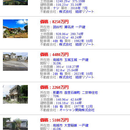
土地面積：
1240.29㎡ 375.19坪
建物面積：
116.23㎡ 35.16坪
駐車場：
ナシ
築年：
2018年 7月
不動産会社：
株式会社 琉球リゾート
価格：8250
万円
所在地：
読谷村 瀬名波 一戸建
間取り：
土地面積：
928.06㎡ 280.74坪
建物面積：
133.02㎡ 40.24坪
駐車場：
4台 有
築年：
1982年 10月
不動産会社：
株式会社 琉球リゾート
価格：4480
万円
所在地：
南城市 玉城玉城 一戸建
間取り：
3LDK
土地面積：
391㎡ 118.27坪
建物面積：
82.8㎡ 25.04坪
駐車場：
2台 有
築年：
2023年 10月
不動産会社：
株式会社 琉球リゾート
価格：2260
万円
所在地：
那覇市 首里石嶺町 二世帯住宅
間取り：
7DK
土地面積：
140.96㎡ 42.64坪
建物面積：
116.18㎡ 35.14坪
駐車場：
1台 有
築年：
1977年 12月
不動産会社：
オーシャン開発株式会社
価格：5100
万円
所在地：
南城市 大里稲嶺 一戸建
間取り：
4LDK