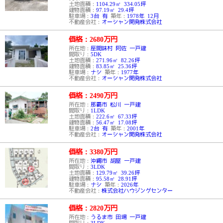
土地面積：
1104.29㎡ 334.05坪
建物面積：
97.19㎡ 29.4坪
駐車場：
3台 有
築年：
1978年 12月
不動産会社：
オーシャン開発株式会社
価格：2680
万円
所在地：
座間味村 阿佐 一戸建
間取り：
5DK
土地面積：
271.96㎡ 82.26坪
建物面積：
83.85㎡ 25.36坪
駐車場：
ナシ
築年：
1977年
不動産会社：
オーシャン開発株式会社
価格：2490
万円
所在地：
那覇市 松川 一戸建
間取り：
1LDK
土地面積：
222.6㎡ 67.33坪
建物面積：
56.47㎡ 17.08坪
駐車場：
2台 有
築年：
2001年
不動産会社：
オーシャン開発株式会社
価格：3380
万円
所在地：
沖縄市 胡屋 一戸建
間取り：
3LDK
土地面積：
129.79㎡ 39.26坪
建物面積：
95.58㎡ 28.91坪
駐車場：
ナシ
築年：
2026年
不動産会社：
株式会社ハウジングセンター
価格：2820
万円
所在地：
うるま市 田場 一戸建
間取り：
3LDK