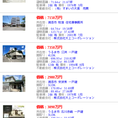
建物面積：
71.64㎡ 21.67坪
駐車場：
2台 有
築年：
1976年 3月
不動産会社：
（有）すまいの大進 売買
価格：7150
万円
所在地：
浦添市 牧港 住宅兼事務所
間取り：
土地面積：
64.74㎡ 19.58坪
建物面積：
123.71㎡ 37.42坪
駐車場：
3台 有
築年：
2001年 7月
不動産会社：
株式会社大上コーポレーション
価格：7350
万円
所在地：
うるま市 江洲 一戸建
間取り：
4LDK
土地面積：
696.93㎡ 210.82坪
建物面積：
266.22㎡ 80.53坪
駐車場：
12台 有
築年：
1994年 8月
不動産会社：
株式会社大上コーポレーション
価格：2980
万円
所在地：
浦添市 安波茶 一戸建
間取り：
5LDK
土地面積：
170.89㎡ 51.69坪
建物面積：
89.48㎡ 27.06坪
駐車場：
2台 有
築年：
1978年 1月
不動産会社：
株式会社大上コーポレーション
価格：3090
万円
所在地：
うるま市 石川赤崎 一戸建
間取り：
3LDK
土地面積：
109.34㎡ 33.07坪